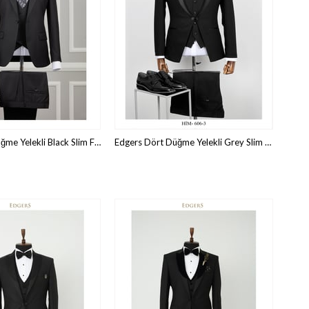
Edgers Tek Düğme Yelekli Black Slim Fit Takım Elbise TK 407-1165
Edgers Dört Düğme Yelekli Grey Slim Fit Damatlık Takım HİM 606