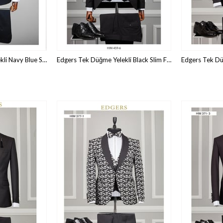
Edgers Tek Düğme Yelekli Navy Blue Sivery Collar Slim Fit Damatlık Takım HİM 486
Edgers Tek Düğme Yelekli Black Slim Fit Damatlık Takım HİM 459