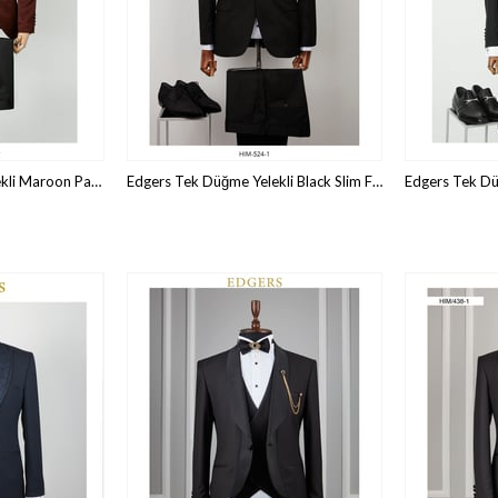
Edgers Tek Düğme Yelekli Maroon Patterned Slim Fit Damatlık Takım HİM 556
Edgers Tek Düğme Yelekli Black Slim Fit Damatlık Takım HİM 524