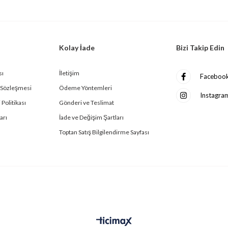
Kolay İade
Bizi Takip Edin
sı
İletişim
Faceboo
ş Sözleşmesi
Ödeme Yöntemleri
Instagra
 Politikası
Gönderi ve Teslimat
arı
İade ve Değişim Şartları
Toptan Satış Bilgilendirme Sayfası