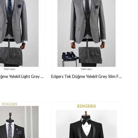
Edgers Tek Düğme Yelekli Light Grey Slim Fit Takım Elbise TK 407-1462
Edgers Tek Düğme Yelekli Grey Slim Fit Takım Elbise TK 407-1462