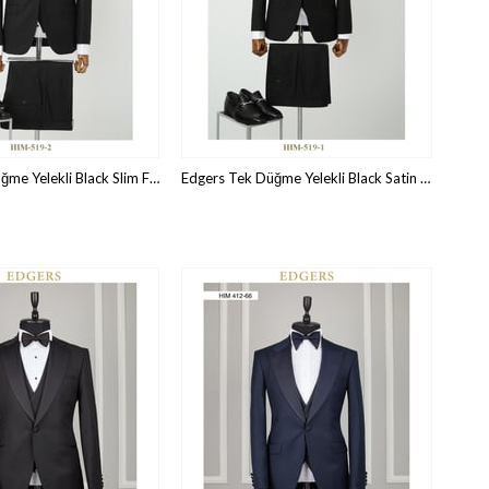
Edgers Tek Düğme Yelekli Black Slim Fit Damatlık Takım HİM 519
Edgers Tek Düğme Yelekli Black Satin Slim Fit Damatlık Takım HİM 519