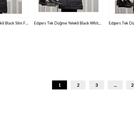
Edgers Tek Düğme Yelekli Black Slim Fit Damatlık Takım HİM 412
Edgers Tek Düğme Yelekli Black White Slim Fit Damatlık Takım HİM 377
1
2
3
...
2