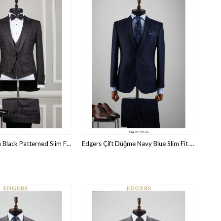
Edgers Smokin Black Patterned Slim Fit Damatlık Takım HİM 330
Edgers Çift Düğme Navy Blue Slim Fit Takım Elbise TK 407-1501