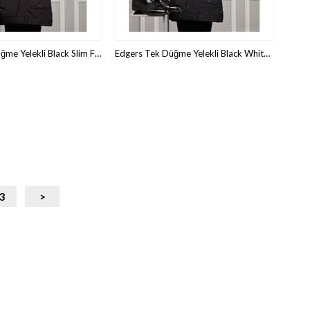
Edgers Tek Düğme Yelekli Black Slim Fit Damatlık Takım HİM 371
Edgers Tek Düğme Yelekli Black White Slim Fit Damatlık Takım HİM 334
3
>