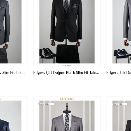
Edgers Çift Düğme Grey Slim Fit Takım Elbise TK 407-1501
Edgers Çift Düğme Black Slim Fit Takım Elbise TK 407-1501