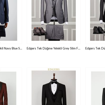
Edgers Tek Düğme Yelekli Navy Blue Slim Fit Takım Elbise TK 407-1165
Edgers Tek Düğme Yelekli Grey Slim Fit Takım Elbise TK 407-1165