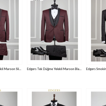
Edgers Tek Düğme Yelekli Maroon Slim Fit Damatlık Takım HİM 262
Edgers Tek Düğme Yelekli Maroon Black Striped Slim Fit Damatlık Takım HİM 262