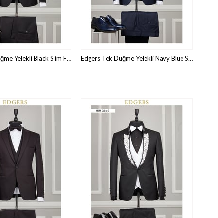
Edgers Tek Düğme Yelekli Black Slim Fit Damatlık Takım HİM 438
Edgers Tek Düğme Yelekli Navy Blue Slim Fit Damatlık Takım HİM 412